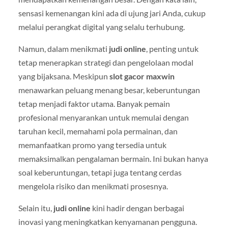
sensasi kemenangan kini ada di ujung jari Anda, cukup
melalui perangkat digital yang selalu terhubung.
Namun, dalam menikmati
judi online
, penting untuk
tetap menerapkan strategi dan pengelolaan modal
yang bijaksana. Meskipun
slot gacor maxwin
menawarkan peluang menang besar, keberuntungan
tetap menjadi faktor utama. Banyak pemain
profesional menyarankan untuk memulai dengan
taruhan kecil, memahami pola permainan, dan
memanfaatkan promo yang tersedia untuk
memaksimalkan pengalaman bermain. Ini bukan hanya
soal keberuntungan, tetapi juga tentang cerdas
mengelola risiko dan menikmati prosesnya.
Selain itu,
judi online
kini hadir dengan berbagai
inovasi yang meningkatkan kenyamanan pengguna.