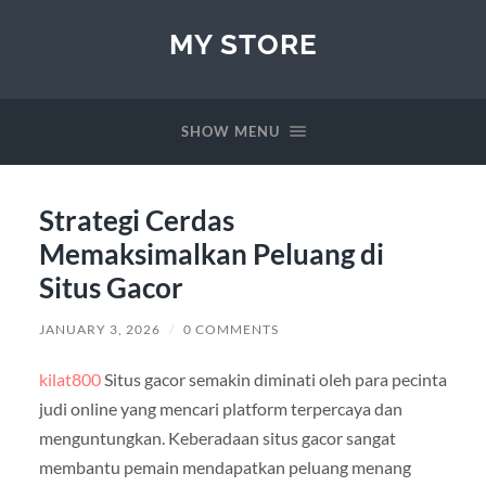
MY STORE
SHOW MENU
Strategi Cerdas
Memaksimalkan Peluang di
Situs Gacor
JANUARY 3, 2026
/
0 COMMENTS
kilat800
Situs gacor semakin diminati oleh para pecinta
judi online yang mencari platform terpercaya dan
menguntungkan. Keberadaan situs gacor sangat
membantu pemain mendapatkan peluang menang