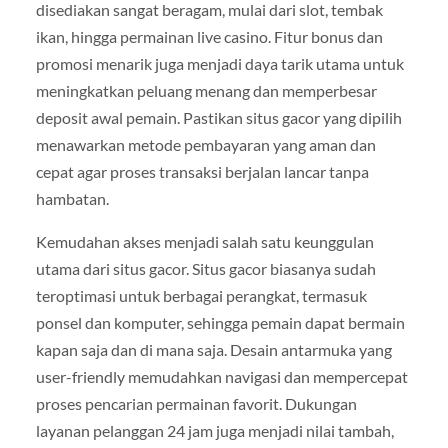
disediakan sangat beragam, mulai dari slot, tembak
ikan, hingga permainan live casino. Fitur bonus dan
promosi menarik juga menjadi daya tarik utama untuk
meningkatkan peluang menang dan memperbesar
deposit awal pemain. Pastikan situs gacor yang dipilih
menawarkan metode pembayaran yang aman dan
cepat agar proses transaksi berjalan lancar tanpa
hambatan.
Kemudahan akses menjadi salah satu keunggulan
utama dari situs gacor. Situs gacor biasanya sudah
teroptimasi untuk berbagai perangkat, termasuk
ponsel dan komputer, sehingga pemain dapat bermain
kapan saja dan di mana saja. Desain antarmuka yang
user-friendly memudahkan navigasi dan mempercepat
proses pencarian permainan favorit. Dukungan
layanan pelanggan 24 jam juga menjadi nilai tambah,