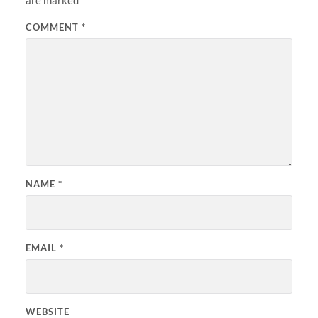
COMMENT
*
NAME
*
EMAIL
*
WEBSITE