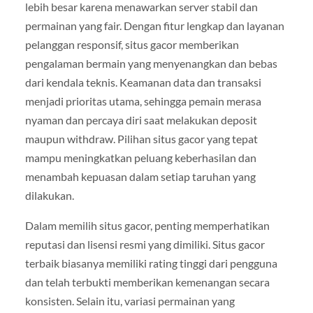
lebih besar karena menawarkan server stabil dan
permainan yang fair. Dengan fitur lengkap dan layanan
pelanggan responsif, situs gacor memberikan
pengalaman bermain yang menyenangkan dan bebas
dari kendala teknis. Keamanan data dan transaksi
menjadi prioritas utama, sehingga pemain merasa
nyaman dan percaya diri saat melakukan deposit
maupun withdraw. Pilihan situs gacor yang tepat
mampu meningkatkan peluang keberhasilan dan
menambah kepuasan dalam setiap taruhan yang
dilakukan.
Dalam memilih situs gacor, penting memperhatikan
reputasi dan lisensi resmi yang dimiliki. Situs gacor
terbaik biasanya memiliki rating tinggi dari pengguna
dan telah terbukti memberikan kemenangan secara
konsisten. Selain itu, variasi permainan yang